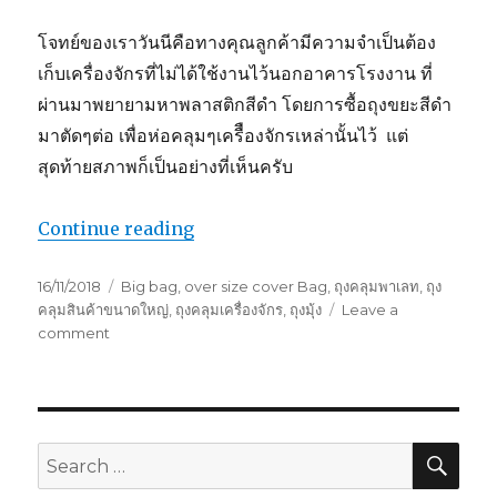
โจทย์ของเราวันนีคือทางคุณลูกค้ามีความจำเป็นต้อง
เก็บเครื่องจักรที่ไม่ได้ใช้งานไว้นอกอาคารโรงงาน ที่
ผ่านมาพยายามหาพลาสติกสีดำ โดยการซื้อถุงขยะสีดำ
มาตัดๆต่อ เพื่อห่อคลุมๆเครืืองจักรเหล่านั้นไว้ แต่
สุดท้ายสภาพก็เป็นอย่างที่เห็นครับ
“ถุงคลุมเครื่องจักรเก่าไม่ได้ใช้งาน”
Continue reading
Posted
Tags
16/11/2018
Big bag
,
over size cover Bag
,
ถุงคลุมพาเลท
,
ถุง
on
คลุมสินค้าขนาดใหญ่
,
ถุงคลุมเครื่องจักร
,
ถุงมุ้ง
Leave a
on
comment
ถุง
คลุม
เครื่องจักร
เก่า
ไม่
SEA
Search
ได้
for:
ใช้