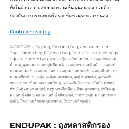
ทั้งในด้านความสะอาด ความชื้น ฝุ่นละออง รวมถึง
ป้องกันการกระแทกหรือรอยขีดข่วนระหว่างขนส่ง
“ENDUPAK : ถุงคลุมพาเลทขนาดใหญ่ ก
Continue reading
Posted
Tags
20/09/2025
Big bag
,
Box Liner Bag
,
Container Liner
on
Bags
,
Jumbo bag
,
PE Cover Bag
,
Plastic Pallet Cover bags
,
Square Bottom Bag
,
ขาย ถุงมุ้ง
,
ถุงก้นสี่เหลี่ยม
,
ถุงคลุมกระสอบ
น้ำตาล
,
ถุงคลุมกระสอบปูนซีเมนต์
,
ถุงคลุมกระสอบสินค้า
,
ถุงคลุมตู้
คอนเทนเนอร์
,
ถุงคลุมพาเลท
,
ถุงคลุมพาเลทชลบุรี
,
ถุงคลุมสินค้า
,
ถุง
คลุมเครื่องจักร
,
ถุงมุ้ง
,
ถุงมุ้งคลุมพาเลท
,
ถุงมุ้งพลาสติก
,
ถุงรองก้น
กล่อง
,
ถุงรองก้นกล่องขนาดใหญ่
,
ถุงรองก้นลัง
,
ถุงรองกันถัง
,
ถุงรอง
ด้านในตู้คอนเทนเนอร์
,
ถุงรูปทรงสี่เหลี่ยม
,
ผ้าคลุมพาเลท
,
ผ้าใบคลุม
พาเลท
,
ผู้ผลิตถุงคลุมพาเลท
,
ผู้ผลิตถุงมุ้ง
,
ราคาถุงคลุมพาเลท
,
ราคา
ถุงมุ้ง
,
โรงงานผลิตถุงคลุมพาเลท
,
โรงงานผลิตถุงมุ้ง
ENDUPAK : ถุงพลาสติกรอง