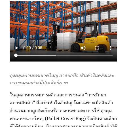
ถุงคลุมพาเลทขนาดใหญ่ การปกป้องสินค้าในคลังและ
การขนส่งอย่างมีประสิทธิภาพ
ในอุตสาหกรรมการผลิตและการขนส่ง “การรักษา
สภาพสินค้า” ถือเป็นหัวใจสำคัญ โดยเฉพาะเมื่อสินค้า
จำนวนมากถูกจัดเก็บหรือวางบนพาเลท การใช้ ถุงคุม
พาเลทขนาดใหญ่ (Pallet Cover Bag) จึงเป็นทางเลือก
ที่ได้รับความนิยม เนื่องจากสามารถช่วยปกป้องสินค้าได้