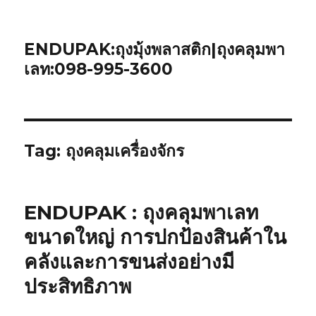
ENDUPAK:ถุงมุ้งพลาสติก|ถุงคลุมพา
เลท:098-995-3600
Tag:
ถุงคลุมเครื่องจักร
ENDUPAK : ถุงคลุมพาเลท
ขนาดใหญ่ การปกป้องสินค้าใน
คลังและการขนส่งอย่างมี
ประสิทธิภาพ