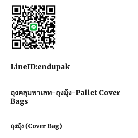
LineID:endupak
ถุงคลุมพาเลท-ถุงมุ้ง-Pallet Cover
Bags
ถุงมุ้ง (Cover Bag)