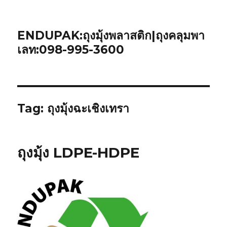
ENDUPAK:ถุงมุ้งพลาสติก|ถุงคลุมพา
เลท:098-995-3600
Tag:
ถุงมุ้งฉะเชิงเทรา
ถุงมุ้ง LDPE-HDPE