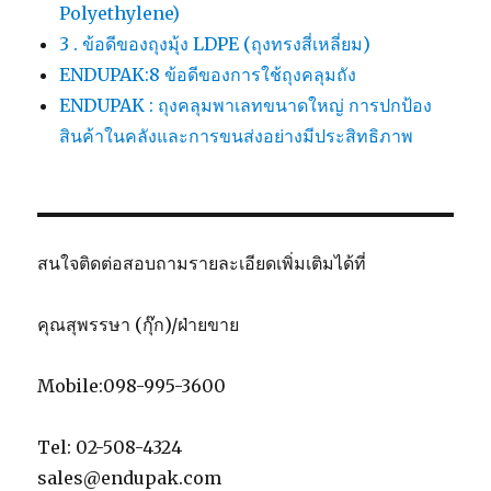
Polyethylene)
3 . ข้อดีของถุงมุ้ง LDPE (ถุงทรงสี่เหลี่ยม)
ENDUPAK:8 ข้อดีของการใช้ถุงคลุมถัง
ENDUPAK : ถุงคลุมพาเลทขนาดใหญ่ การปกป้อง
สินค้าในคลังและการขนส่งอย่างมีประสิทธิภาพ
สนใจติดต่อสอบถามรายละเอียดเพิ่มเติมได้ที่
คุณสุพรรษา (กุ๊ก)/ฝ่ายขาย
Mobile:098-995-3600
Tel: 02-508-4324
sales@endupak.com