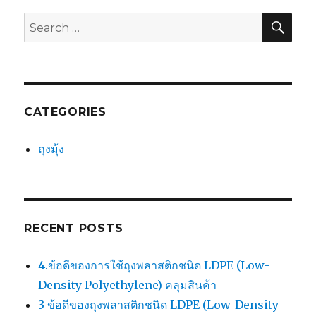
HDPE
SEA
Search
for:
CATEGORIES
ถุงมุ้ง
RECENT POSTS
4.ข้อดีของการใช้ถุงพลาสติกชนิด LDPE (Low-
Density Polyethylene) คลุมสินค้า
3 ข้อดีของถุงพลาสติกชนิด LDPE (Low-Density