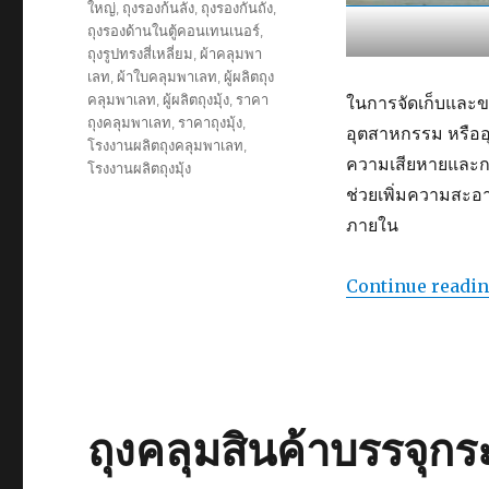
ใหญ่
,
ถุงรองก้นลัง
,
ถุงรองกันถัง
,
ถุงรองด้านในตู้คอนเทนเนอร์
,
ถุงรูปทรงสี่เหลี่ยม
,
ผ้าคลุมพา
เลท
,
ผ้าใบคลุมพาเลท
,
ผู้ผลิตถุง
คลุมพาเลท
,
ผู้ผลิตถุงมุ้ง
,
ราคา
ในการจัดเก็บและขนส
ถุงคลุมพาเลท
,
ราคาถุงมุ้ง
,
อุตสาหกรรม หรืออุ
โรงงานผลิตถุงคลุมพาเลท
,
ความเสียหายและกา
โรงงานผลิตถุงมุ้ง
ช่วยเพิ่มความสะอา
ภายใน
Continue readi
ถุงคลุมสินค้าบรรจุก