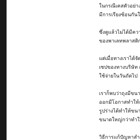
ในกรณีเคสตัวอย่าง
มีการเรียงซ้อนกัน
ซึ่งดูแล้วไม่ได้ม
ของพาเลทพลาสติก
แต่เมื่อทางเราได้
เซปของทางบริษัท ค
ใช้จ่ายในวันถัดไป
เราก็พบว่าถุงมีขน
ออกมีโอกาสทำให้ถุ
รูปร่างได้ทำให้ขน
ขนาดใหญ่กว่าทำให้เ
วิธีการแก้ปัญหาสำ