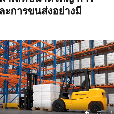
ละการขนส่งอย่างมี