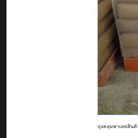
ถุงคลุมพาเลทสินค