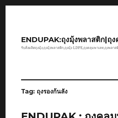
ENDUPAK:ถุงมุ้งพลาสติก|ถุ
รับสั่งผลิตถุงมุ้ง,ถุงมุ้งพลาสติก,ถุงมุ้ง LDPE,ถุงคลุมพาเลท,ถุง
Tag:
ถุงรองก้นลัง
ENDUPAK : ถุงคลุ