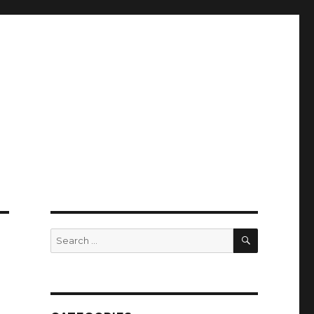
SEARCH
Search
for: