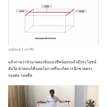
ถุงมุ้งแบบ 3 แนวซีล
แล้วถามว่าจำนวนตะเข็บแนวซีลน้อยๆแล้วมีประโยชน์
อันใด คำตอบก็คือลดโอกาสที่จะเกิดการฉีกขาดตรง
รอยต่อ รอยซีล