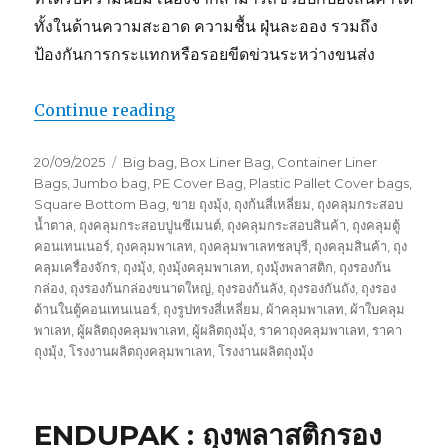
ทั้งในด้านความสะอาด ความชื้น ฝุ่นละออง รวมถึง
ป้องกันการกระแทกหรือรอยขีดข่วนระหว่างขนส่ง
“ENDUPAK : ถุงคลุมพาเลทขนาดใหญ่ ก
Continue reading
Posted
Tags
20/09/2025
Big bag
,
Box Liner Bag
,
Container Liner
on
Bags
,
Jumbo bag
,
PE Cover Bag
,
Plastic Pallet Cover bags
,
Square Bottom Bag
,
ขาย ถุงมุ้ง
,
ถุงก้นสี่เหลี่ยม
,
ถุงคลุมกระสอบ
น้ำตาล
,
ถุงคลุมกระสอบปูนซีเมนต์
,
ถุงคลุมกระสอบสินค้า
,
ถุงคลุมตู้
คอนเทนเนอร์
,
ถุงคลุมพาเลท
,
ถุงคลุมพาเลทชลบุรี
,
ถุงคลุมสินค้า
,
ถุง
คลุมเครื่องจักร
,
ถุงมุ้ง
,
ถุงมุ้งคลุมพาเลท
,
ถุงมุ้งพลาสติก
,
ถุงรองก้น
กล่อง
,
ถุงรองก้นกล่องขนาดใหญ่
,
ถุงรองก้นลัง
,
ถุงรองกันถัง
,
ถุงรอง
ด้านในตู้คอนเทนเนอร์
,
ถุงรูปทรงสี่เหลี่ยม
,
ผ้าคลุมพาเลท
,
ผ้าใบคลุม
พาเลท
,
ผู้ผลิตถุงคลุมพาเลท
,
ผู้ผลิตถุงมุ้ง
,
ราคาถุงคลุมพาเลท
,
ราคา
ถุงมุ้ง
,
โรงงานผลิตถุงคลุมพาเลท
,
โรงงานผลิตถุงมุ้ง
ENDUPAK : ถุงพลาสติกรอง