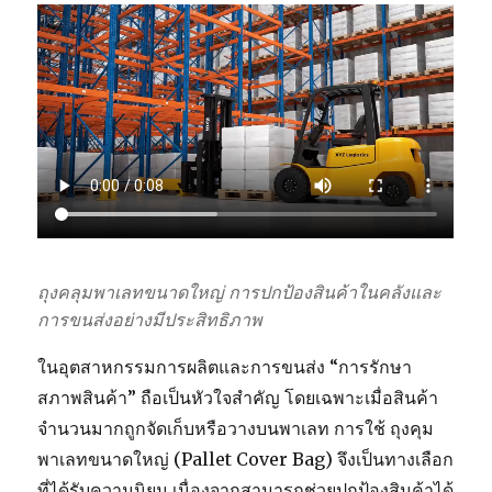
ถุงคลุมพาเลทขนาดใหญ่ การปกป้องสินค้าในคลังและ
การขนส่งอย่างมีประสิทธิภาพ
ในอุตสาหกรรมการผลิตและการขนส่ง “การรักษา
สภาพสินค้า” ถือเป็นหัวใจสำคัญ โดยเฉพาะเมื่อสินค้า
จำนวนมากถูกจัดเก็บหรือวางบนพาเลท การใช้ ถุงคุม
พาเลทขนาดใหญ่ (Pallet Cover Bag) จึงเป็นทางเลือก
ที่ได้รับความนิยม เนื่องจากสามารถช่วยปกป้องสินค้าได้