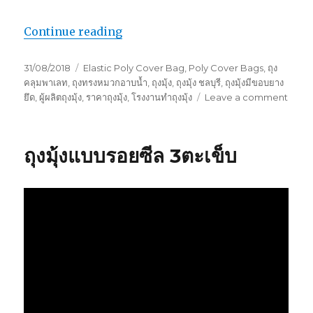
“ถุงคลุมพาเลทแบบมีขอบยางยึด#สีขาว
Continue reading
Posted
Tags
31/08/2018
Elastic Poly Cover Bag
,
Poly Cover Bags
,
ถุง
on
คลุมพาเลท
,
ถุงทรงหมวกอาบน้ำ
,
ถุงมุ้ง
,
ถุงมุ้ง ชลบุรี
,
ถุงมุ้งมีขอบยาง
on
ยึด
,
ผู้ผลิตถุงมุ้ง
,
ราคาถุงมุ้ง
,
โรงงานทำถุงมุ้ง
Leave a comment
ถุง
คลุม
พา
ถุงมุ้งแบบรอยซีล 3ตะเข็บ
เลท
แบบ
มี
ขอบ
ยาง
ยึด#สี
ขาว