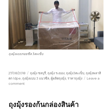
ถุงมุ้งแบบรอยซีล 3ตะเข็บ
Posted
Tags
27/08/2018
ถุงมุ้ง ชลบุรี
,
ถุงมุ้ง ระยอง
,
ถุงมุ้ง3ตะเข็บ
,
ถุงมุ้งพลาสิ
on
ตก ldpe
,
ถุงมุ้งแบบ 3 แนวซีล
,
ผู้ผลิตถุงมุ้ง
,
ราคาถุงมุ้ง
Leave a
on
comment
ถุง
มุ้ง
แบบ
ถุงมุ้งรองก้นกล่องสินค้า
รอย
ซีล