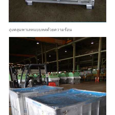
ถุงคลุมพาเลทแบบหดด้วยความร้อน