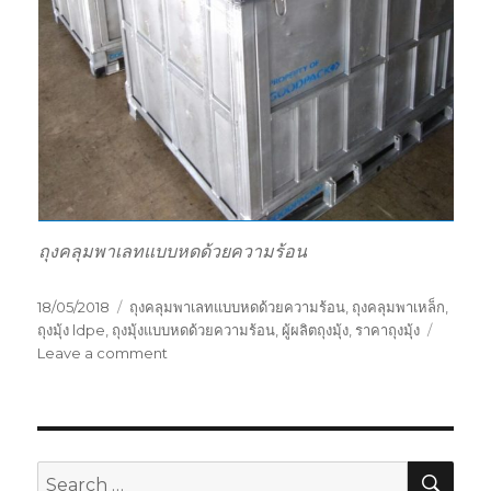
ถุงคลุมพาเลทแบบหดด้วยความร้อน
Posted
Tags
18/05/2018
ถุงคลุมพาเลทแบบหดด้วยความร้อน
,
ถุงคลุมพาเหล็ก
,
on
ถุงมุ้ง ldpe
,
ถุงมุ้งแบบหดด้วยความร้อน
,
ผู้ผลิตถุงมุ้ง
,
ราคาถุงมุ้ง
on
Leave a comment
ถุง
คลุม
พา
เลท
แบบ
SEA
Search
หด