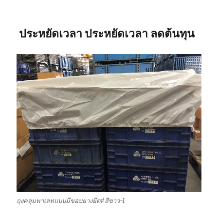
ประหยัดเวลา ประหยัดเวลา ลดต้นทุน
ถุงคลุมพาเลทแบบมีขอบยางยึด#สีขาว-1