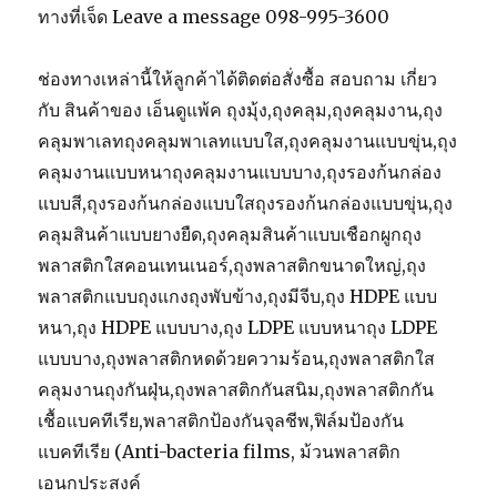
ทางที่เจ็ด Leave a message 098-995-3600
ช่องทางเหล่านี้ให้ลูกค้าได้ติดต่อสั่งซื้อ สอบถาม เกี่ยว
กับ สินค้าของ เอ็นดูแพ้ค ถุงมุ้ง,ถุงคลุม,ถุงคลุมงาน,ถุง
คลุมพาเลทถุงคลุมพาเลทแบบใส,ถุงคลุมงานแบบขุ่น,ถุง
คลุมงานแบบหนาถุงคลุมงานแบบบาง,ถุงรองก้นกล่อง
แบบสี,ถุงรองก้นกล่องแบบใสถุงรองก้นกล่องแบบขุ่น,ถุง
คลุมสินค้าแบบยางยืด,ถุงคลุมสินค้าแบบเชือกผูกถุง
พลาสติกใสคอนเทนเนอร์,ถุงพลาสติกขนาดใหญ่,ถุง
พลาสติกแบบถุงแกงถุงพับข้าง,ถุงมีจีบ,ถุง HDPE แบบ
หนา,ถุง HDPE แบบบาง,ถุง LDPE แบบหนาถุง LDPE
แบบบาง,ถุงพลาสติกหดด้วยความร้อน,ถุงพลาสติกใส
คลุมงานถุงกันฝุ่น,ถุงพลาสติกกันสนิม,ถุงพลาสติกกัน
เชื้อแบคทีเรีย,พลาสติกป้องกันจุลชีพ,ฟิล์มป้องกัน
แบคทีเรีย (Anti-bacteria films, ม้วนพลาสติก
เอนกประสงค์