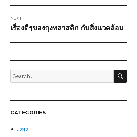
NEXT
เรื่องดีๆของถุงพลาสติก กับสิ่งแวดล้อม
Next
post:
SEA
Search
for:
CATEGORIES
ถุงมุ้ง