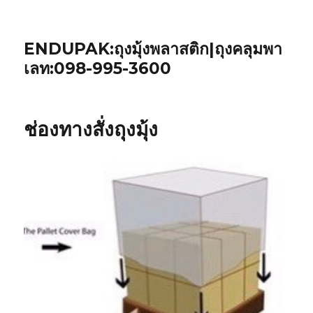
ENDUPAK:ถุงมุ้งพลาสติก|ถุงคลุมพา
เลท:098-995-3600
ช่องทางสั่งถุงมุ้ง