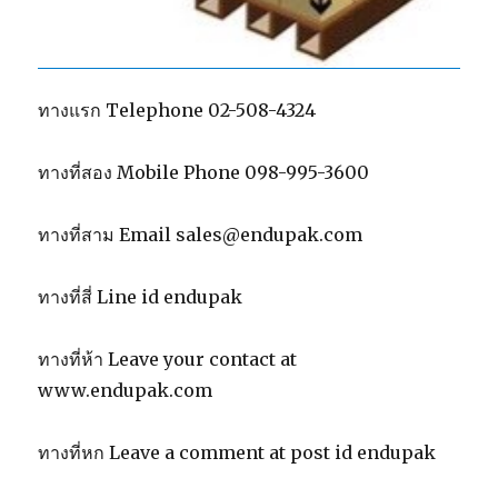
ทางแรก Telephone 02-508-4324
ทางที่สอง Mobile Phone 098-995-3600
ทางที่สาม Email sales@endupak.com
ทางที่สี่ Line id endupak
ทางที่ห้า Leave your contact at
www.endupak.com
ทางที่หก Leave a comment at post id endupak