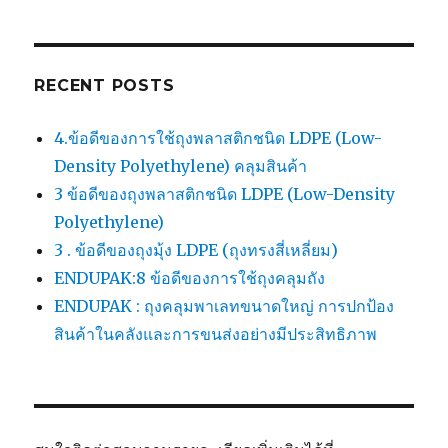
RECENT POSTS
4.ข้อดีของการใช้ถุงพลาสติกชนิด LDPE (Low-
Density Polyethylene) คลุมสินค้า
3 ข้อดีของถุงพลาสติกชนิด LDPE (Low-Density
Polyethylene)
3 . ข้อดีของถุงมุ้ง LDPE (ถุงทรงสี่เหลี่ยม)
ENDUPAK:8 ข้อดีของการใช้ถุงคลุมถัง
ENDUPAK : ถุงคลุมพาเลทขนาดใหญ่ การปกป้อง
สินค้าในคลังและการขนส่งอย่างมีประสิทธิภาพ