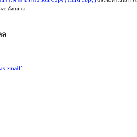
วิธีการทำลาย กรณี Soft Copy / Hard Copy]
และจะดำเนินการใ
เวลาดังกล่าว
คล
ร์โทร email]