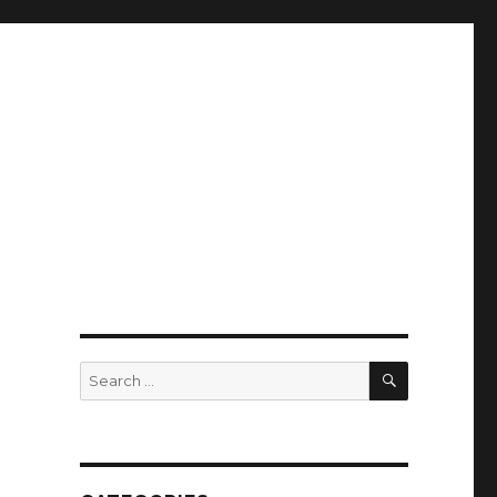
SEARCH
Search
for: