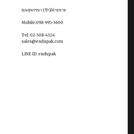
คุณสุพรรษา (กุ๊ก)/ฝ่ายขาย
Mobile:098-995-3600
Tel: 02-508-4324
sales@endupak.com
LINE ID: endupak