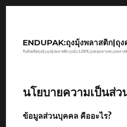
ENDUPAK:ถุงมุ้งพลาสติก|ถุ
รับสั่งผลิตถุงมุ้ง,ถุงมุ้งพลาสติก,ถุงมุ้ง LDPE,ถุงคลุมพาเลท,ถุง
นโยบายความเป็นส่วน
ข้อมูลส่วนบุคคล คืออะไร?