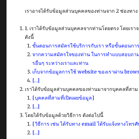
เราอาจได้รับข้อมูลส่วนบุคคลของท่านจาก 2 ช่องทาง ดั
1. เราได้รับข้อมูลส่วนบุคคลจากท่านโดยตรง โดยเร
ดังนี้
ขั้นตอนการสมัครใช้บริการกับเรา หรือขั้นตอนการยื
จากความสมัครใจของท่าน ในการทำแบบสอบถาม (s
รอื่นๆ ระหว่างเราและท่าน
เก็บจากข้อมูลการใช้ website ของเราผ่าน brow
[…]
เราได้รับข้อมูลส่วนบุคคลของท่านมาจากบุคคลที่สาม ด
[บุคคลที่สามที่เปิดเผยข้อมูล]
[…]
โดยได้รับข้อมูลด้วยวิธีการ ดังต่อไปนี้
[วิธีการ เช่น ได้รับทาง email ได้รับแจ้งทางโทรศั
[…]