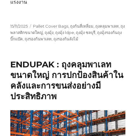
แรงงาน
Posted
Tags
15/11/2025
Pallet Cover Bags
,
ถุงก้นสี่เหลี่ยม
,
ถุงคลุมพาเลท
,
ถุง
on
พลาสติกขนาดใหญ่
,
ถุงมุ้ง
,
ถุงมุ้ง ldpe
,
ถุงมุ้ง ชลบุรี
,
ถุงมุ้งรองก้นถุง
บิ๊กแบ๊ค
,
ถุงรองก้นพาเลท
,
ถุงรองก้นลังไม้
ENDUPAK : ถุงคลุมพาเลท
ขนาดใหญ่ การปกป้องสินค้าใน
คลังและการขนส่งอย่างมี
ประสิทธิภาพ