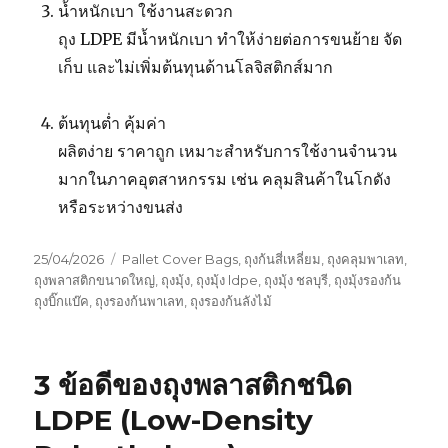
น้ำหนักเบา ใช้งานสะดวก
ถุง LDPE มีน้ำหนักเบา ทำให้ง่ายต่อการขนย้าย จัด
เก็บ และไม่เพิ่มต้นทุนด้านโลจิสติกส์มาก
ต้นทุนต่ำ คุ้มค่า
ผลิตง่าย ราคาถูก เหมาะสำหรับการใช้งานจำนวน
มากในภาคอุตสาหกรรม เช่น คลุมสินค้าในโกดัง
หรือระหว่างขนส่ง
Posted
Tags
25/04/2026
Pallet Cover Bags
,
ถุงก้นสี่เหลี่ยม
,
ถุงคลุมพาเลท
,
on
ถุงพลาสติกขนาดใหญ่
,
ถุงมุ้ง
,
ถุงมุ้ง ldpe
,
ถุงมุ้ง ชลบุรี
,
ถุงมุ้งรองก้น
ถุงบิ๊กแบ๊ค
,
ถุงรองก้นพาเลท
,
ถุงรองก้นลังไม้
3 ข้อดีของถุงพลาสติกชนิด
LDPE (Low-Density