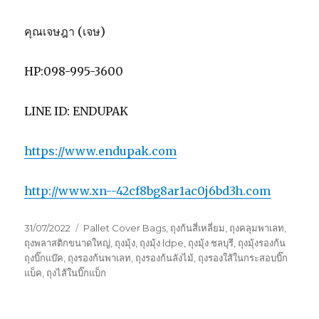
คุณเจษฎา (เจษ)
HP:098-995-3600
LINE ID: ENDUPAK
https://www.endupak.com
http://www.xn--42cf8bg8ar1ac0j6bd3h.com
Posted
Tags
31/07/2022
Pallet Cover Bags
,
ถุงก้นสี่เหลี่ยม
,
ถุงคลุมพาเลท
,
on
ถุงพลาสติกขนาดใหญ่
,
ถุงมุ้ง
,
ถุงมุ้ง ldpe
,
ถุงมุ้ง ชลบุรี
,
ถุงมุ้งรองก้น
ถุงบิ๊กแบ๊ค
,
ถุงรองก้นพาเลท
,
ถุงรองก้นลังไม้
,
ถุงรองใส้ในกระสอบบิ๊ก
แบ็ค
,
ถุงไส้ในบิ๊กแบ็ก