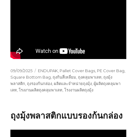
Posted
Tags
09/09/2025
ENDUPAK
,
Pallet Cover Bags
,
PE Cover Bag
,
on
Square Bottom Bag
,
ถุงก้นสี่เหลี่ยม
,
ถุงคลุมพาเลท
,
ถุงมุ้ง
พลาสติก
,
ถุงรองก้นกล่อง
,
ผลิตและจำหน่ายถุงมุ้ง
,
ผู้ผลิตถุงคลุมพา
เลท
,
โรงงานผลิตถุงคลุมพาเลท
,
โรงงานผลิตถุงมุ้ง
ถุงมุ้งพลาสติกแบบรองก้นกล่อง