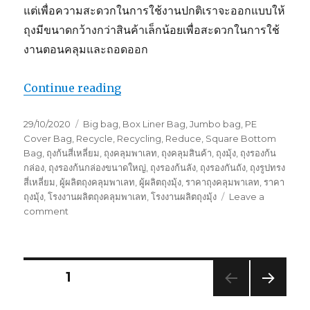
แต่เพื่อความสะดวกในการใช้งานปกติเราจะออกแบบให้
ถุงมีขนาดกว้างกว่าสินค้าเล็กน้อยเพื่อสะดวกในการใช้
งานตอนคลุมและถอดออก
“ข้อจำกัดของถุงมุ้ง|ถุงคลุมพาเลท”
Continue reading
Posted
Tags
29/10/2020
Big bag
,
Box Liner Bag
,
Jumbo bag
,
PE
on
Cover Bag
,
Recycle
,
Recycling
,
Reduce
,
Square Bottom
Bag
,
ถุงก้นสี่เหลี่ยม
,
ถุงคลุมพาเลท
,
ถุงคลุมสินค้า
,
ถุงมุ้ง
,
ถุงรองก้น
กล่อง
,
ถุงรองก้นกล่องขนาดใหญ่
,
ถุงรองก้นลัง
,
ถุงรองกันถัง
,
ถุงรูปทรง
สี่เหลี่ยม
,
ผู้ผลิตถุงคลุมพาเลท
,
ผู้ผลิตถุงมุ้ง
,
ราคาถุงคลุมพาเลท
,
ราคา
ถุงมุ้ง
,
โรงงานผลิตถุงคลุมพาเลท
,
โรงงานผลิตถุงมุ้ง
Leave a
on
comment
ข้อ
จำกัด
ของ
ถุง
Posts
PAGE
1
มุ้ง|
ถุง
NEXT