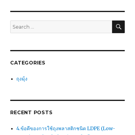
pagination
คลุม
PAG
พา
E
เลท
SEA
Search
for:
CATEGORIES
ถุงมุ้ง
RECENT POSTS
4.ข้อดีของการใช้ถุงพลาสติกชนิด LDPE (Low-