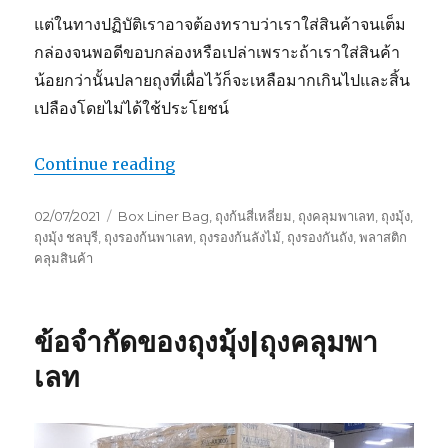
แต่ในทางปฏิบัติเราอาจต้องทราบว่าเราใส่สินค้าจนเต็ม
กล่องจนพอดีขอบกล่องหรือเปล่าเพราะถ้าเราใส่สินค้า
น้อยกว่านั้นปลายถุงที่เผื่อไว้ก็จะเหลือมากเกินไปและสิ้น
เปลืองโดยไม่ได้ใช้ประโยชน์
“ถุงรองก้นกล่อง(Box Liner) แบบเผื่อ
Continue reading
Posted
Tags
02/07/2021
Box Liner Bag
,
ถุงก้นสี่เหลี่ยม
,
ถุงคลุมพาเลท
,
ถุงมุ้ง
,
on
ถุงมุ้ง ชลบุรี
,
ถุงรองก้นพาเลท
,
ถุงรองก้นลังไม้
,
ถุงรองกันถัง
,
พลาสติก
คลุมสินค้า
ข้อจำกัดของถุงมุ้ง|ถุงคลุมพา
เลท