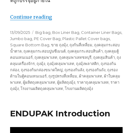
ที่ถูกบรรจุอยู่ภายใน
“ENDUPAK : ถุงพลาสติกรองก้นลังไม้สำ
Continue reading
Posted
Tags
13/09/2025
Big bag
,
Box Liner Bag
,
Container Liner Bags
,
on
Jumbo bag
,
PE Cover Bag
,
Plastic Pallet Cover bags
,
Square Bottom Bag
,
ขาย ถุงมุ้ง
,
ถุงก้นสี่เหลี่ยม
,
ถุงคลุมกระสอบ
น้ำตาล
,
ถุงคลุมกระสอบปูนซีเมนต์
,
ถุงคลุมกระสอบสินค้า
,
ถุงคลุมตู้
คอนเทนเนอร์
,
ถุงคลุมพาเลท
,
ถุงคลุมพาเลทชลบุรี
,
ถุงคลุมสินค้า
,
ถุง
คลุมเครื่องจักร
,
ถุงมุ้ง
,
ถุงมุ้งคลุมพาเลท
,
ถุงมุ้งพลาสติก
,
ถุงรองก้น
กล่อง
,
ถุงรองก้นกล่องขนาดใหญ่
,
ถุงรองก้นลัง
,
ถุงรองกันถัง
,
ถุงรอง
ด้านในตู้คอนเทนเนอร์
,
ถุงรูปทรงสี่เหลี่ยม
,
ผ้าคลุมพาเลท
,
ผ้าใบคลุม
พาเลท
,
ผู้ผลิตถุงคลุมพาเลท
,
ผู้ผลิตถุงมุ้ง
,
ราคาถุงคลุมพาเลท
,
ราคา
ถุงมุ้ง
,
โรงงานผลิตถุงคลุมพาเลท
,
โรงงานผลิตถุงมุ้ง
ENDUPAK Introduction