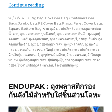
“ENDUPAK : ถุงคลุมพาเลทขนาดใหญ่ ก
Continue reading
Posted
Tags
20/09/2025
Big bag
,
Box Liner Bag
,
Container Liner
on
Bags
,
Jumbo bag
,
PE Cover Bag
,
Plastic Pallet Cover bags
,
Square Bottom Bag
,
ขาย ถุงมุ้ง
,
ถุงก้นสี่เหลี่ยม
,
ถุงคลุมกระสอบ
น้ำตาล
,
ถุงคลุมกระสอบปูนซีเมนต์
,
ถุงคลุมกระสอบสินค้า
,
ถุงคลุมตู้
คอนเทนเนอร์
,
ถุงคลุมพาเลท
,
ถุงคลุมพาเลทชลบุรี
,
ถุงคลุมสินค้า
,
ถุง
คลุมเครื่องจักร
,
ถุงมุ้ง
,
ถุงมุ้งคลุมพาเลท
,
ถุงมุ้งพลาสติก
,
ถุงรองก้น
กล่อง
,
ถุงรองก้นกล่องขนาดใหญ่
,
ถุงรองก้นลัง
,
ถุงรองกันถัง
,
ถุงรอง
ด้านในตู้คอนเทนเนอร์
,
ถุงรูปทรงสี่เหลี่ยม
,
ผ้าคลุมพาเลท
,
ผ้าใบคลุม
พาเลท
,
ผู้ผลิตถุงคลุมพาเลท
,
ผู้ผลิตถุงมุ้ง
,
ราคาถุงคลุมพาเลท
,
ราคา
ถุงมุ้ง
,
โรงงานผลิตถุงคลุมพาเลท
,
โรงงานผลิตถุงมุ้ง
ENDUPAK : ถุงพลาสติกรอง
ก้นลังไม้สำหรับใส่ชิ้นส่วนโลหะ