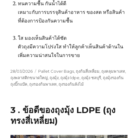
ทนความชื้น กันน้ำได้ดี
เหมาะกับการบรรจุสินค้าอาหาร ของสด หรือสินค้า
ที่ต้องการป้องกันความชื้น
ใส มองเห็นสินค้าได้ชัด
ตัวถุงมีความโปร่งใส ทำให้ลูกค้าเห็นสินค้าด้านใน
เพิ่มความน่าสนใจในการขาย
Posted
Tags
28/03/2026
Pallet Cover Bags
,
ถุงก้นสี่เหลี่ยม
,
ถุงคลุมพาเลท
,
on
ถุงพลาสติกขนาดใหญ่
,
ถุงมุ้ง
,
ถุงมุ้ง ldpe
,
ถุงมุ้ง ชลบุรี
,
ถุงมุ้งรองก้น
ถุงบิ๊กแบ๊ค
,
ถุงรองก้นพาเลท
,
ถุงรองก้นลังไม้
3 . ข้อดีของถุงมุ้ง LDPE (ถุง
ทรงสี่เหลี่ยม)