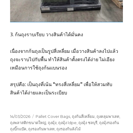
3. ก้นถุงราบเรียบ วางสินค้าได้มั่นคง
เนื่องจากก้นถุงเป็นรูปสี่เหลี่ยม เมื่อวางสินค้าลงไปแล้ว
ถุงจะราบไปกับพื้น ทำให้สินค้าตั้งตรงได้ง่าย ไม่เอียง
เหมือนการใช้ถุงก้นแบนรอง
สรุปคือ: เป็นถุงที่เน้น “ทรงสี่เหลี่ยม” เพื่อให้สวมทับ
สินค้าได้ง่ายและเป็นระเบียบ
Posted
Tags
14/03/2026
Pallet Cover Bags
,
ถุงก้นสี่เหลี่ยม
,
ถุงคลุมพาเลท
,
on
ถุงพลาสติกขนาดใหญ่
,
ถุงมุ้ง
,
ถุงมุ้ง ldpe
,
ถุงมุ้ง ชลบุรี
,
ถุงมุ้งรองก้น
ถุงบิ๊กแบ๊ค
,
ถุงรองก้นพาเลท
,
ถุงรองก้นลังไม้