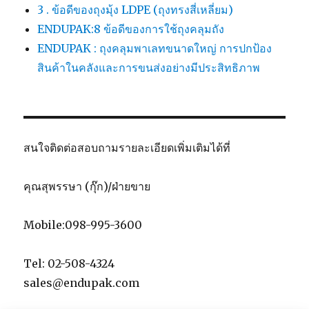
3 . ข้อดีของถุงมุ้ง LDPE (ถุงทรงสี่เหลี่ยม)
ENDUPAK:8 ข้อดีของการใช้ถุงคลุมถัง
ENDUPAK : ถุงคลุมพาเลทขนาดใหญ่ การปกป้อง
สินค้าในคลังและการขนส่งอย่างมีประสิทธิภาพ
สนใจติดต่อสอบถามรายละเอียดเพิ่มเติมได้ที่
คุณสุพรรษา (กุ๊ก)/ฝ่ายขาย
Mobile:098-995-3600
Tel: 02-508-4324
sales@endupak.com