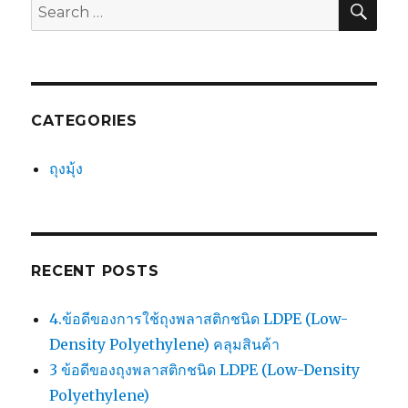
Search
for:
CATEGORIES
ถุงมุ้ง
RECENT POSTS
4.ข้อดีของการใช้ถุงพลาสติกชนิด LDPE (Low-
Density Polyethylene) คลุมสินค้า
3 ข้อดีของถุงพลาสติกชนิด LDPE (Low-Density
Polyethylene)