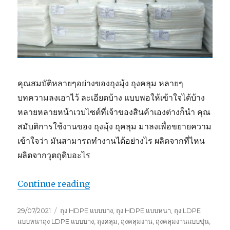
คุณสมบัติหลายๆอย่างของถุงมุ้ง ถุงคลุม หลายๆ
บทความลงเอาไว้ ละเอียดบ้าง แบบพอให้เข้าใจได้บ้าง
หลายหลายหน้าเวบไซต์ที่เจ้าของสินค้าเองต่างก็นำ คุณ
สมับติการใช้งานของ ถุงมุ้ง ถุคลุม มาลงเพื่อขยายความ
เข้าใจว่า มันสามารถทำงานได้อย่างไร ผลิตจากที่ไหน
ผลิตจากวุตถุดิบอะไร
“ถุงคลุม คุ้มค่าที่อย่ามองข้าม”
Continue reading
Posted
Tags
29/07/2021
ถุง HDPE แบบบาง
,
ถุง HDPE แบบหนา
,
ถุง LDPE
on
แบบหนาถุง LDPE แบบบาง
,
ถุงคลุม
,
ถุงคลุมงาน
,
ถุงคลุมงานแบบขุ่น
,