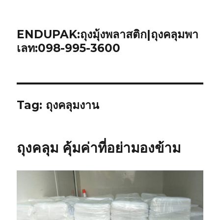
ENDUPAK:ถุงมุ้งพลาสติก|ถุงคลุมพา
เลท:098-995-3600
Tag:
ถุงคลุมงาน
ถุงคลุม คุ้มค่าที่อย่ามองข้าม