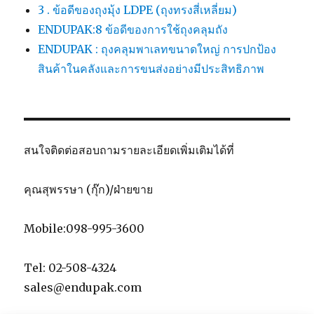
3 . ข้อดีของถุงมุ้ง LDPE (ถุงทรงสี่เหลี่ยม)
ENDUPAK:8 ข้อดีของการใช้ถุงคลุมถัง
ENDUPAK : ถุงคลุมพาเลทขนาดใหญ่ การปกป้อง
สินค้าในคลังและการขนส่งอย่างมีประสิทธิภาพ
สนใจติดต่อสอบถามรายละเอียดเพิ่มเติมได้ที่
คุณสุพรรษา (กุ๊ก)/ฝ่ายขาย
Mobile:098-995-3600
Tel: 02-508-4324
sales@endupak.com