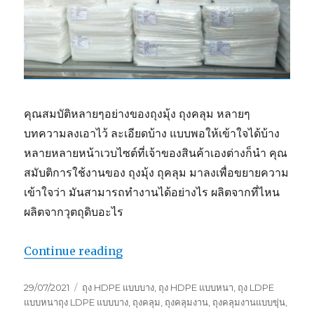
คุณสมบัติหลายๆอย่างของถุงมุ้ง ถุงคลุม หลายๆ
บทความลงเอาไว้ ละเอียดบ้าง แบบพอให้เข้าใจได้บ้าง
หลายหลายหน้าเวบไซต์ที่เจ้าของสินค้าเองต่างก็นำ คุณ
สมับติการใช้งานของ ถุงมุ้ง ถุคลุม มาลงเพื่อขยายความ
เข้าใจว่า มันสามารถทำงานได้อย่างไร ผลิตจากที่ไหน
ผลิตจากวุตถุดิบอะไร
“ถุงคลุม คุ้มค่าที่อย่ามองข้าม”
Continue reading
Posted
Tags
29/07/2021
ถุง HDPE แบบบาง
,
ถุง HDPE แบบหนา
,
ถุง LDPE
on
แบบหนาถุง LDPE แบบบาง
,
ถุงคลุม
,
ถุงคลุมงาน
,
ถุงคลุมงานแบบขุ่น
,