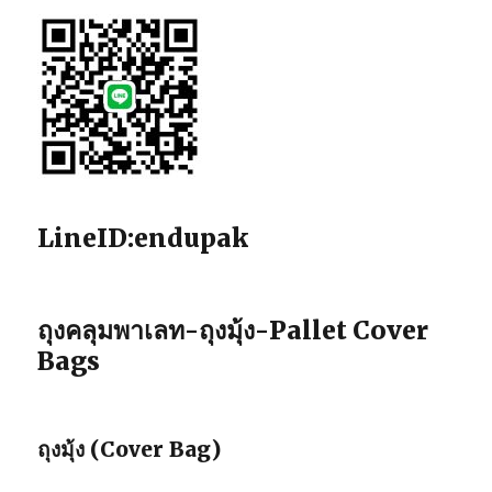
LineID:endupak
ถุงคลุมพาเลท-ถุงมุ้ง-Pallet Cover
Bags
ถุงมุ้ง (Cover Bag)