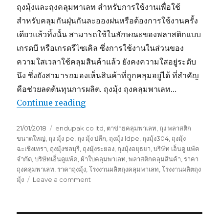
ถุงมุ้งและถุงคลุมพาเลท สำหรับการใช้งานเพื่อใช้
สำหรับคลุมกันฝุ่นกันละอองฝนหรือต้องการใช้งานครั้ง
เดียวแล้วทิ้งนั้น สามารถใช้ในลักษณะของพลาสติกแบบ
เกรดบี หรือเกรดรีไซเคิล ซึ่งการใช้งานในส่วนของ
ความใสเวลาใช้คลุมสินค้าแล้ว ยังคงความใสอยู่ระดับ
นึง ซึ่งยังสามารถมองเห็นสินค้าที่ถูกคลุมอยู่ได้ ที่สำคัญ
คือช่วยลดต้นทุนการผลิต. ถุงมุ้ง ถุงคลุมพาเลท…
“ถุงมุ้ง LDPE-HDPE”
Continue reading
Posted
Tags
21/01/2018
endupak co ltd
,
ตาข่ายคลุมพาเลท
,
ถุง พลาสติก
on
ขนาดใหญ่
,
ถุง มุ้ง pe
,
ถุง มุ้ง ปลีก
,
ถุงมุ้ง ldpe
,
ถุงมุ้ง304
,
ถุงมุ้ง
ฉะเชิงเทรา
,
ถุงมุ้งชลบุรี
,
ถุงมุ้งระยอง
,
ถุงมุ้งอยุธยา
,
บริษัท เอ็นดู แพ้ค
จำกัด
,
บริษัทเอ็นดูแพ้ค
,
ผ้าใบคลุมพาเลท
,
พลาสติกคลุมสินค้า
,
ราคา
ถุงคลุมพาเลท
,
ราคาถุงมุ้ง
,
โรงงานผลิตถุงคลุมพาเลท
,
โรงงานผลิตถุง
on
มุ้ง
Leave a comment
ถุง
มุ้ง
LDPE-