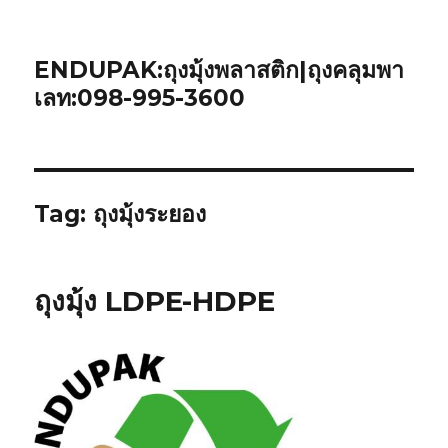
ENDUPAK:ถุงมุ้งพลาสติก|ถุงคลุมพา
เลท:098-995-3600
Tag:
ถุงมุ้งระยอง
ถุงมุ้ง LDPE-HDPE