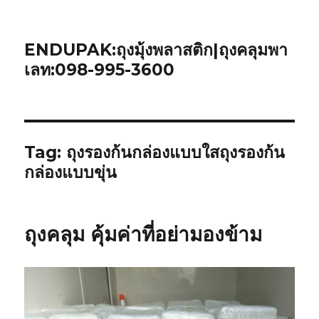
ENDUPAK:ถุงมุ้งพลาสติก|ถุงคลุมพา
เลท:098-995-3600
Tag:
ถุงรองก้นกล่องแบบใสถุงรองก้น
กล่องแบบขุ่น
ถุงคลุม คุ้มค่าที่อย่ามองข้าม