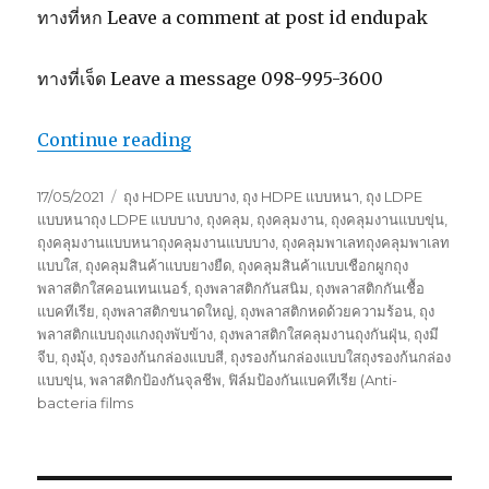
ทางที่หก Leave a comment at post id endupak
ทางที่เจ็ด Leave a message 098-995-3600
“ช่องทางสั่งถุงมุ้ง”
Continue reading
Posted
Tags
17/05/2021
ถุง HDPE แบบบาง
,
ถุง HDPE แบบหนา
,
ถุง LDPE
on
แบบหนาถุง LDPE แบบบาง
,
ถุงคลุม
,
ถุงคลุมงาน
,
ถุงคลุมงานแบบขุ่น
,
ถุงคลุมงานแบบหนาถุงคลุมงานแบบบาง
,
ถุงคลุมพาเลทถุงคลุมพาเลท
แบบใส
,
ถุงคลุมสินค้าแบบยางยืด
,
ถุงคลุมสินค้าแบบเชือกผูกถุง
พลาสติกใสคอนเทนเนอร์
,
ถุงพลาสติกกันสนิม
,
ถุงพลาสติกกันเชื้อ
แบคทีเรีย
,
ถุงพลาสติกขนาดใหญ่
,
ถุงพลาสติกหดด้วยความร้อน
,
ถุง
พลาสติกแบบถุงแกงถุงพับข้าง
,
ถุงพลาสติกใสคลุมงานถุงกันฝุ่น
,
ถุงมี
จีบ
,
ถุงมุ้ง
,
ถุงรองก้นกล่องแบบสี
,
ถุงรองก้นกล่องแบบใสถุงรองก้นกล่อง
แบบขุ่น
,
พลาสติกป้องกันจุลชีพ
,
ฟิล์มป้องกันแบคทีเรีย (Anti-
bacteria films