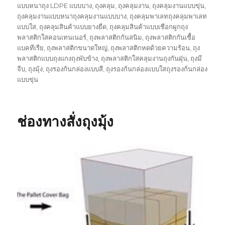
on
แบบหนาถุง LDPE แบบบาง
,
ถุงคลุม
,
ถุงคลุมงาน
,
ถุงคลุมงานแบบขุ่น
,
ถุงคลุมงานแบบหนาถุงคลุมงานแบบบาง
,
ถุงคลุมพาเลทถุงคลุมพาเลท
แบบใส
,
ถุงคลุมสินค้าแบบยางยืด
,
ถุงคลุมสินค้าแบบเชือกผูกถุง
พลาสติกใสคอนเทนเนอร์
,
ถุงพลาสติกกันสนิม
,
ถุงพลาสติกกันเชื้อ
แบคทีเรีย
,
ถุงพลาสติกขนาดใหญ่
,
ถุงพลาสติกหดด้วยความร้อน
,
ถุง
พลาสติกแบบถุงแกงถุงพับข้าง
,
ถุงพลาสติกใสคลุมงานถุงกันฝุ่น
,
ถุงมี
จีบ
,
ถุงมุ้ง
,
ถุงรองก้นกล่องแบบสี
,
ถุงรองก้นกล่องแบบใสถุงรองก้นกล่อง
แบบขุ่น
ช่องทางสั่งถุงมุ้ง