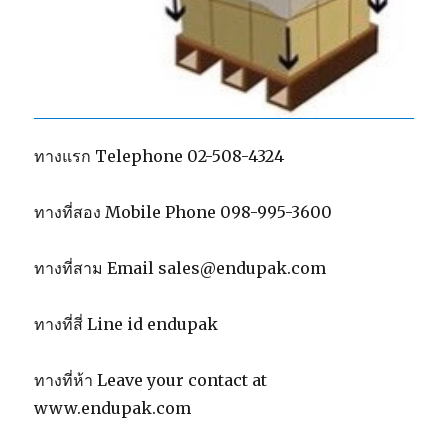
ทางแรก Telephone 02-508-4324
ทางที่สอง Mobile Phone 098-995-3600
ทางที่สาม Email sales@endupak.com
ทางที่สี่ Line id endupak
ทางที่ห้า Leave your contact at
www.endupak.com