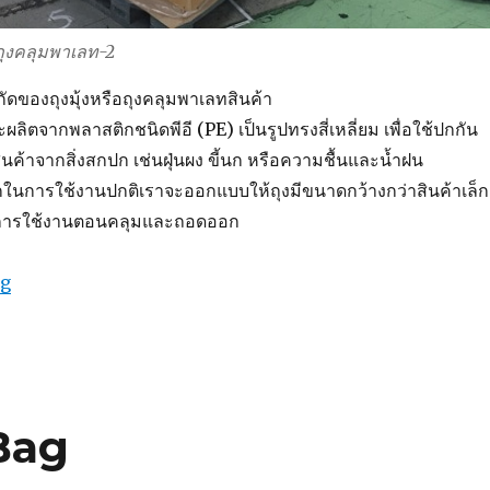
งถุงคลุมพาเลท-2
กัดของถุงมุ้งหรือถุงคลุมพาเลทสินค้า
ะผลิตจากพลาสติกชนิดพีอี (PE) เป็นรูปทรงสี่เหลี่ยม เพื่อใช้ปกกัน
ค้าจากสิ่งสกปก เช่นฝุ่นผง ขี้นก หรือความชื้นและน้ำฝน
กในการใช้งานปกติเราจะออกแบบให้ถุงมีขนาดกว้างกว่าสินค้าเล็ก
นการใช้งานตอนคลุมและถอดออก
“ข้อจำกัดของถุงมุ้ง|ถุงคลุมพาเลท”
ng
Bag