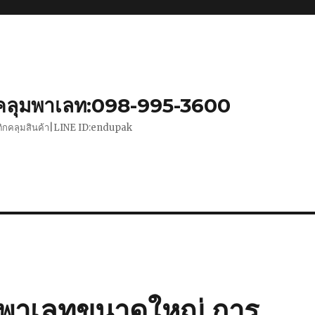
งคลุมพาเลท:098-995-3600
พลาสติกคลุมสินค้า|LINE ID:endupak
มพาเลทขนาดใหญ่ การ