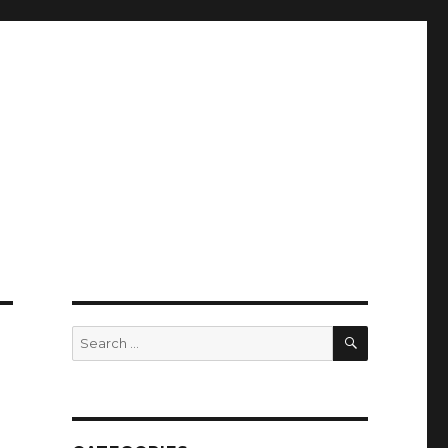
SEARCH
Search
for: