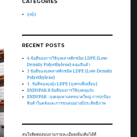
CATEGORIES
ถุงมุ้ง
RECENT POSTS
4.ข้อดีของการใช้ถุงพลาสติกชนิด LDPE (Low-
Density Polyethylene) คลุมสินค้า
3 ข้อดีของถุงพลาสติกชนิด LDPE (Low-Density
Polyethylene)
3 . ข้อดีของถุงมุ้ง LDPE (ถุงทรงสี่เหลี่ยม)
ENDUPAK:8 ข้อดีของการใช้ถุงคลุมถัง
ENDUPAK : ถุงคลุมพาเลทขนาดใหญ่ การปกป้อง
สินค้าในคลังและการขนส่งอย่างมีประสิทธิภาพ
สนใจติดต่อสอบถามรายละเอียดเพิ่มเติมได้ที่