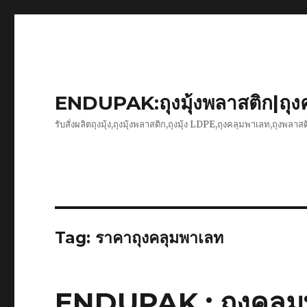
ENDUPAK:ถุงมุ้งพลาสติก|ถุ
รับสั่งผลิตถุงมุ้ง,ถุงมุ้งพลาสติก,ถุงมุ้ง LDPE,ถุงคลุมพาเลท,ถุง
Tag:
ราคาถุงคลุมพาเลท
ENDUPAK : ถุงคลุ