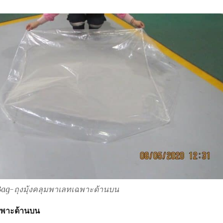
Bag-ถุงมุ้งคลุมพาเลทเฉพาะด้านบน
เฉพาะด้านบน