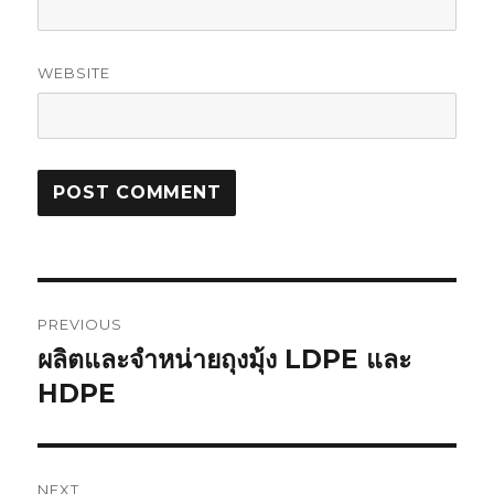
WEBSITE
Post
PREVIOUS
navigation
ผลิตและจำหน่ายถุงมุ้ง LDPE และ
Previous
post:
HDPE
NEXT