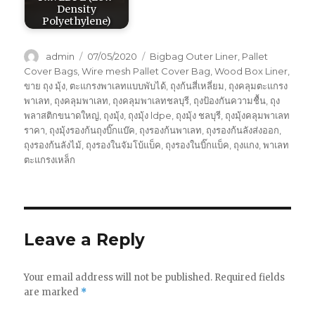
Density
Polyethylene)
Author
Posted
Tags
admin
07/05/2020
Bigbag Outer Liner
,
Pallet
on
Cover Bags
,
Wire mesh Pallet Cover Bag
,
Wood Box Liner
,
ขาย ถุง มุ้ง
,
ตะแกรงพาเลทแบบพับได้
,
ถุงก้นสี่เหลี่ยม
,
ถุงคลุมตะแกรง
พาเลท
,
ถุงคลุมพาเลท
,
ถุงคลุมพาเลทชลบุรี
,
ถุงป้องกันความชื้น
,
ถุง
พลาสติกขนาดใหญ่
,
ถุงมุ้ง
,
ถุงมุ้ง ldpe
,
ถุงมุ้ง ชลบุรี
,
ถุงมุ้งคลุมพาเลท
ราคา
,
ถุงมุ้งรองก้นถุงบิ๊กแบ๊ค
,
ถุงรองก้นพาเลท
,
ถุงรองก้นลังส่งออก
,
ถุงรองก้นลังไม้
,
ถุงรองในจัมโบ้แบ็ค
,
ถุงรองในบิ๊กแบ็ค
,
ถุงแกง
,
พาเลท
ตะแกรงเหล็ก
Leave a Reply
Your email address will not be published.
Required fields
are marked
*