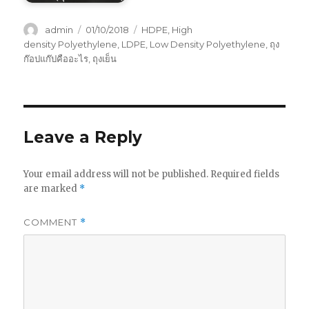
Author
Posted
Tags
admin
01/10/2018
HDPE
,
High
on
density Polyethylene
,
LDPE
,
Low Density Polyethylene
,
ถุง
ก๊อปแก๊ปคืออะไร
,
ถุงเย็น
Leave a Reply
Your email address will not be published.
Required fields
are marked
*
COMMENT
*