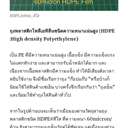
HDPE_60mic_สีใส
ถุงพลาสติกโพลีเอทิลีนชนิดความหนาแน่นสูง
(
HDPE
:High density Polyethylene)
เป็น PE ที่มีความหนาแน่นสูง เนื้อแข็ง มีความแข็งแรง
ไม่แตกหักง่าย และสามารถรับน้ำหนักได้มาก และ
เนื่องจากเนื้อพลาสติกมีความแข็ง ทำให้มีเสียงดังเวลา
หยิบใช้งาน จึงมีชื่อเรียกว่าถุง “ก๊อปแก๊ป ”หรือบ้างก็
นิยมใช้ใส่สินค้าแช่เย็น บางครั้งจึกเรียกกันว่า “ถุงเย็น”
และนิยมใช้ทำถุงใส่สินค้าทั่วไป
จากในรูปด้านบนจะเห็นว่าเมือมองผ่านวัตถุผ่านถุง
พลาสติกชนิด HDPE#สีใส ที่ความหนา 60micron/
ด้าน ยังสามารถมองเห็นวัถตุได้ชัดเจน แต่เมื่อมองผ่าน