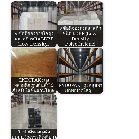
3 ข้อดีของถุงพลาสติก
4.ข้อดีของการใช้ถุง
ชนิด LDPE (Low-
พลาสติกชนิด LDPE
Density
(Low-Density…
Polyethylene)
ENDUPAK : ถุง
พลาสติกรองก้นลังไม้
ENDUPAK : ถุงคลุมพา
สำหรับใส่ชิ้นส่วนโลหะ
เลทขนาดใหญ่…
3 . ข้อดีของถุงมุ้ง
LDPE (ถุงทรงสี่เหลี่ยม)